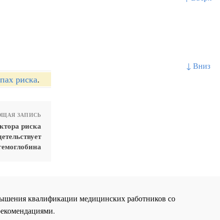
↓ Вниз
пах риска
.
ЩАЯ ЗАПИСЬ
актора риска
етельствует
гемоглобина
повышения квалификации медицинских работников со
рекомендациями.