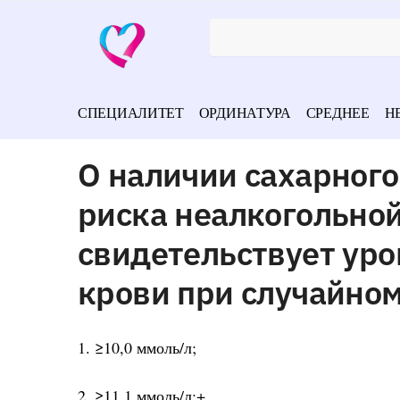
СПЕЦИАЛИТЕТ
ОРДИНАТУРА
СРЕДНЕЕ
Н
О наличии сахарного
риска неалкогольной
свидетельствует ур
крови при случайно
1. ≥10,0 ммоль/л;
2. ≥11,1 ммоль/л;+