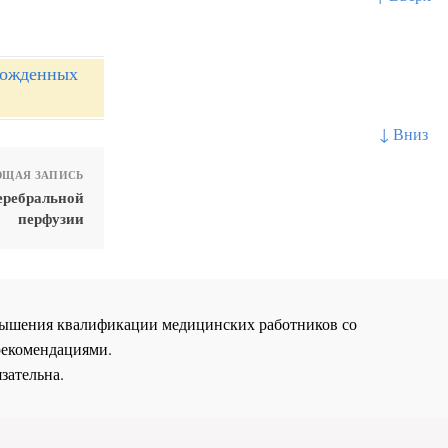
рожденных
↓ Вниз
ЩАЯ ЗАПИСЬ
еребральной
перфузии
повышения квалификации медицинских работников со
рекомендациями.
зательна.