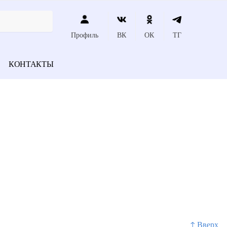
Профиль
ВК
ОК
ТГ
КОНТАКТЫ
↑ Вверх