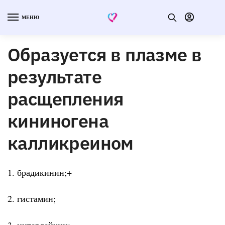
МЕНЮ
Образуется в плазме в
результате
расщепления
кининогена
калликреином
1. брадикинин;+
2. гистамин;
3. интерлейкин;