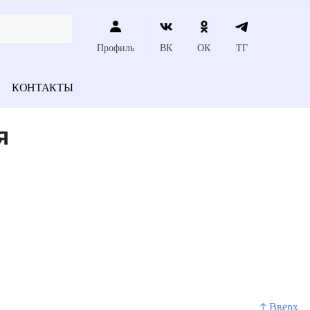
Профиль
ВК
ОК
ТГ
КОНТАКТЫ
я
↑ Вверх