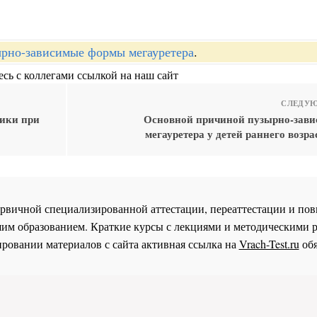
рно-зависимые формы мегауретера
.
сь с коллегами ссылкой на наш сайт
СЛЕДУЮ
ики при
Основной причиной пузырно-зав
мегауретера у детей раннего возра
 первичной специализированной аттестации, переаттестации и 
им образованием. Краткие курсы с лекциями и методическими 
ровании материалов с сайта активная ссылка на
Vrach-Test.ru
обя