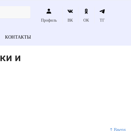
Профиль
ВК
ОК
ТГ
КОНТАКТЫ
ки и
↑ Вверх