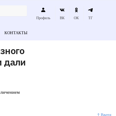
Профиль
ВК
ОК
ТГ
КОНТАКТЫ
зного
и дали
еличением
↑ Вверх