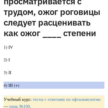
просматривается с
трудом, ожог роговицы
следует расценивать
как ожог ____ степени
1) IV
2) I
3) II
4) III (+)
Учебный курс:
тесты с ответами по офтальмологии
—
урок №100
.