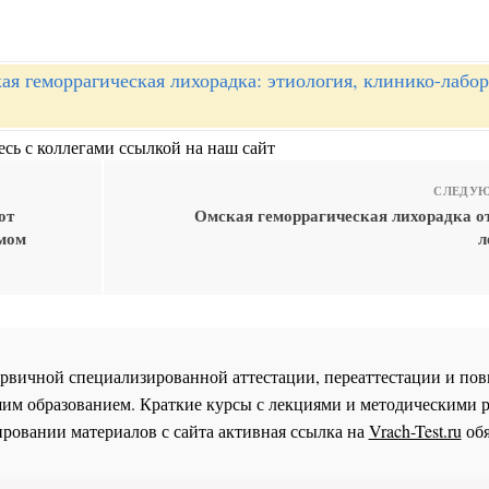
ая геморрагическая лихорадка: этиология, клинико-лабо
сь с коллегами ссылкой на наш сайт
СЛЕДУЮ
от
Омская геморрагическая лихорадка от
омом
л
 первичной специализированной аттестации, переаттестации и 
им образованием. Краткие курсы с лекциями и методическими 
ровании материалов с сайта активная ссылка на
Vrach-Test.ru
обя