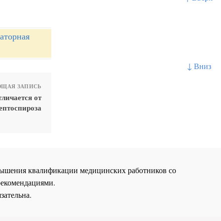
раторная
↓ Вниз
ЩАЯ ЗАПИСЬ
личается от
ептоспироза
повышения квалификации медицинских работников со
рекомендациями.
зательна.