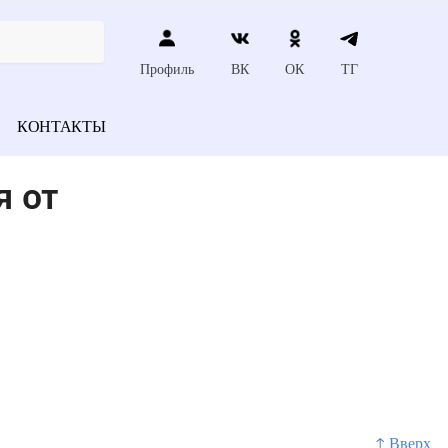
Профиль
ВК
ОК
ТГ
КОНТАКТЫ
я от
↑ Вверх