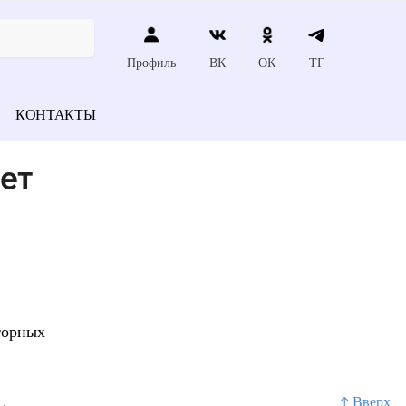
Профиль
ВК
ОК
ТГ
КОНТАКТЫ
ет
торных
↑ Вверх