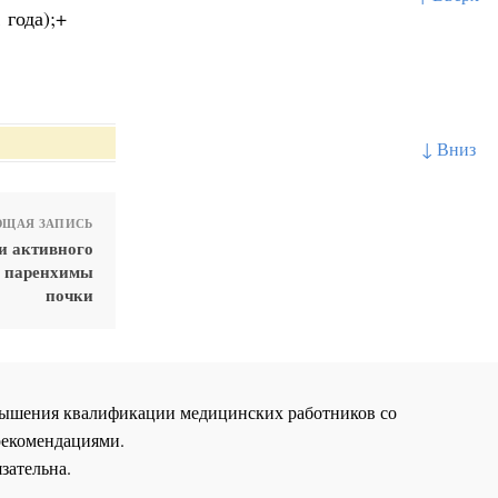
 года);+
↓ Вниз
ЩАЯ ЗАПИСЬ
и активного
и паренхимы
почки
повышения квалификации медицинских работников со
рекомендациями.
зательна.