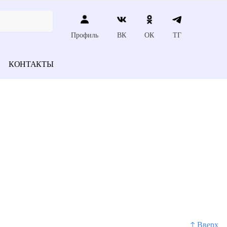
Профиль
ВК
ОК
ТГ
КОНТАКТЫ
й
↑ Вверх