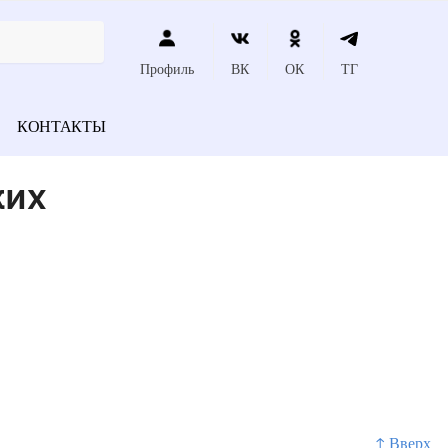
Профиль
ВК
ОК
ТГ
КОНТАКТЫ
ких
↑ Вверх