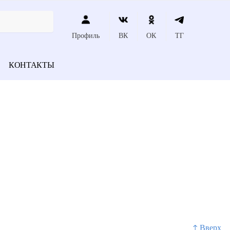
Профиль
ВК
ОК
ТГ
КОНТАКТЫ
↑ Вверх