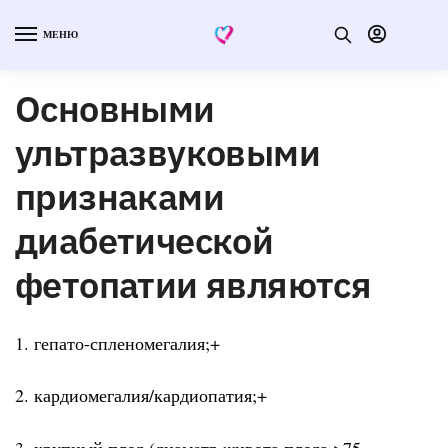
МЕНЮ
Основными
ультразвуковыми
признаками
диабетической
фетопатии являются
1. гепато-спленомегалия;+
2. кардиомегалия/кардиопатия;+
3. крупный плод (диаметр живота плода >75