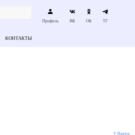
Профиль
ВК
ОК
ТГ
КОНТАКТЫ
↑ Вверх