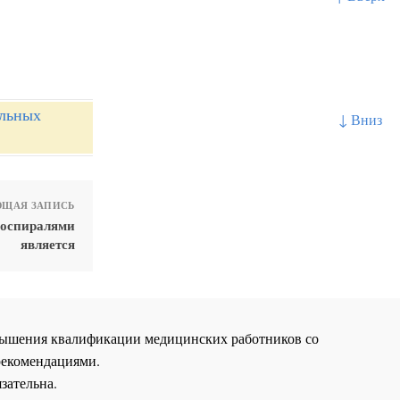
альных
↓ Вниз
ЩАЯ ЗАПИСЬ
роспиралями
является
повышения квалификации медицинских работников со
рекомендациями.
зательна.