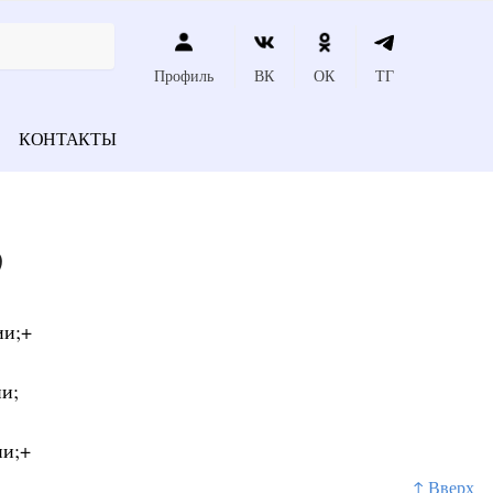
Профиль
ВК
ОК
ТГ
КОНТАКТЫ
9
ии;+
и;
ии;+
↑ Вверх