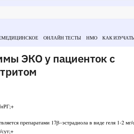
ЕМЕДИЦИНСКОЕ
ОНЛАЙН ТЕСТЫ
НМО
КАК ИЗУЧАТЬ
ммы ЭКО у пациенток с
етритом
ГнРГ;+
ляется препаратами 17β–эстрадиола в виде геля 1-2 мг/с
/сут;+