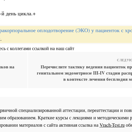
-й день цикла.+
ракорпоральное оплодотворение (ЭКО) у пациенток с хр
м
.
сь с коллегами ссылкой на наш сайт
СЛЕДУЮ
иков на
Перечислите тактику ведения пациенток п
генитальном эндометриозе III-IV стадии рас
в контексте лечения бесплодия 
 первичной специализированной аттестации, переаттестации и 
им образованием. Краткие курсы с лекциями и методическими 
ровании материалов с сайта активная ссылка на
Vrach-Test.ru
обя