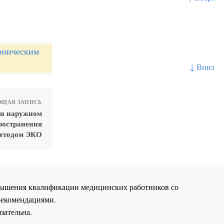
оническим
↓ Вниз
ЩАЯ ЗАПИСЬ
ри наружном
пространения
методом ЭКО
повышения квалификации медицинских работников со
рекомендациями.
зательна.