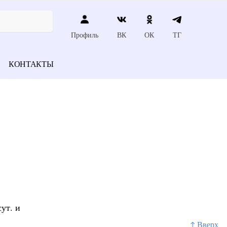
Профиль
ВК
ОК
ТГ
КОНТАКТЫ
ут. и
↑ Вверх