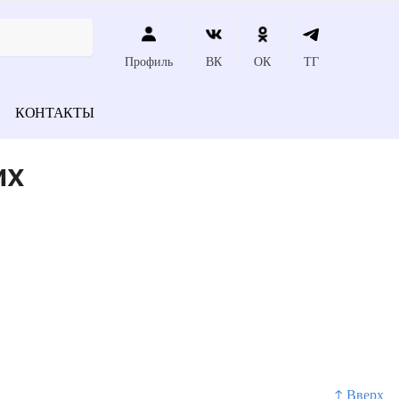
Профиль
ВК
ОК
ТГ
КОНТАКТЫ
их
↑ Вверх