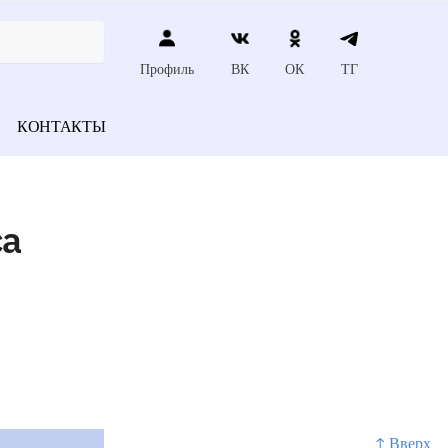
Профиль
ВК
ОК
ТГ
КОНТАКТЫ
са
↑ Вверх