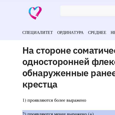
СПЕЦИАЛИТЕТ
ОРДИНАТУРА
СРЕДНЕЕ
Н
На стороне соматич
односторонней флекс
обнаруженные ранее
крестца
1) проявляются более выражено
2) проявляются менее выражено (+)