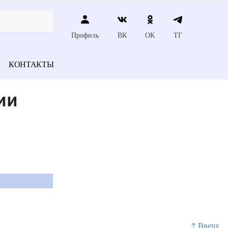
Профиль
ВК
ОК
ТГ
КОНТАКТЫ
ии
↑ Вверх