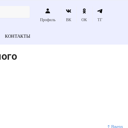
Профиль
ВК
ОК
ТГ
КОНТАКТЫ
ного
↑ Вверх