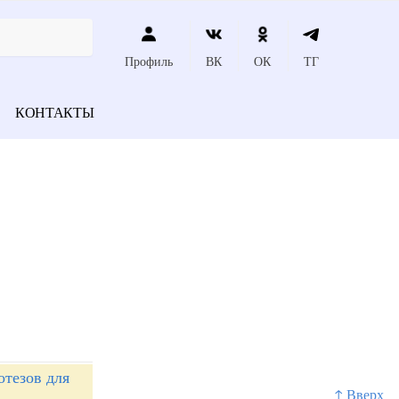
Профиль
ВК
ОК
ТГ
КОНТАКТЫ
тезов для
↑ Вверх