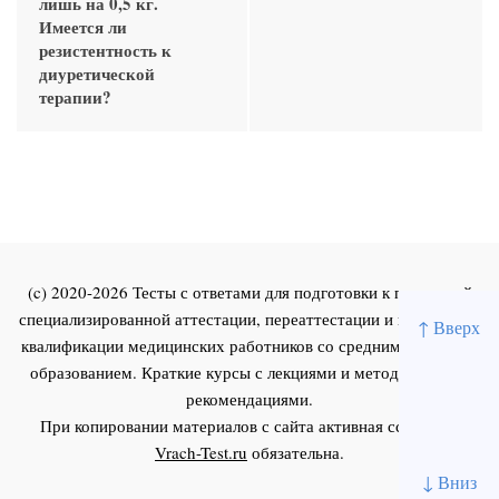
лишь на 0,5 кг.
Имеется ли
резистентность к
диуретической
терапии?
(c) 2020-2026 Тесты с ответами для подготовки к первичной
специализированной аттестации, переаттестации и повышения
↑ Вверх
квалификации медицинских работников со средним и высшим
образованием. Краткие курсы с лекциями и методическими
рекомендациями.
При копировании материалов с сайта активная ссылка на
Vrach-Test.ru
обязательна.
↓ Вниз