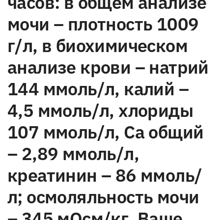
часов: в общем анализе
мочи – плотность 1009
г/л, в биохимическом
анализе крови – натрий
144 ммоль/л, калий –
4,5 ммоль/л, хлориды
107 ммоль/л, Са общий
– 2,89 ммоль/л,
креатинин – 86 ммоль/
л; осмоляльность мочи
– 345 мОсм/кг. Ваше