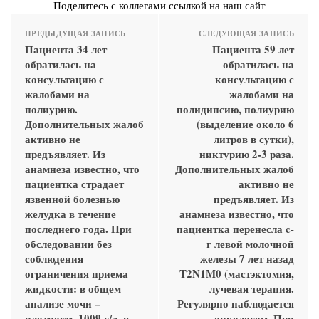
Поделитесь с коллегами ссылкой на наш сайт
ПРЕДЫДУЩАЯ ЗАПИСЬ
СЛЕДУЮЩАЯ ЗАПИСЬ
Пациента 34 лет
Пациента 59 лет
обратилась на
обратилась на
консультацию с
консультацию с
жалобами на
жалобами на
полиурию.
полидипсию, полиурию
Дополнительных жалоб
(выделение около 6
активно не
литров в сутки),
предъявляет. Из
никтурию 2-3 раза.
анамнеза известно, что
Дополнительных жалоб
пациентка страдает
активно не
язвенной болезнью
предъявляет. Из
желудка в течение
анамнеза известно, что
последнего года. При
пациентка перенесла c-
обследовании без
r левой молочной
соблюдения
железы 7 лет назад
ограничения приема
T2N1M0 (мастэктомия,
жидкости: в общем
лучевая терапия.
анализе мочи –
Регулярно наблюдается
плотность 1009 г/л, в
онкологом. При