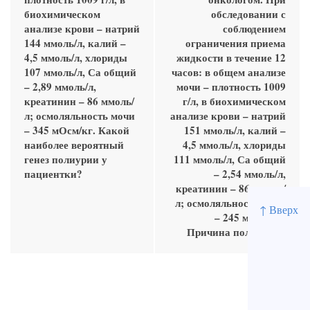
биохимическом
обследовании с
анализе крови – натрий
соблюдением
144 ммоль/л, калий –
ограничения приема
4,5 ммоль/л, хлориды
жидкости в течение 12
107 ммоль/л, Са общий
часов: в общем анализе
– 2,89 ммоль/л,
мочи – плотность 1009
креатинин – 86 ммоль/
г/л, в биохимическом
л; осмоляльность мочи
анализе крови – натрий
– 345 мОсм/кг. Какой
151 ммоль/л, калий –
наиболее вероятный
4,5 ммоль/л, хлориды
генез полиурии у
111 ммоль/л, Са общий
пациентки?
– 2,54 ммоль/л,
креатинин – 86 ммоль/
л; осмоляльность мочи
↑ Вверх
– 245 мОсм/кг.
Причина полиурии?