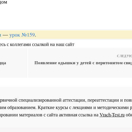
цом
и
—
урок №159
.
сь с коллегами ссылкой на наш сайт
СЛЕДУЮ
дца
Появление одышки у детей с перитонитом свид
 первичной специализированной аттестации, переаттестации и 
им образованием. Краткие курсы с лекциями и методическими 
ровании материалов с сайта активная ссылка на
Vrach-Test.ru
обя