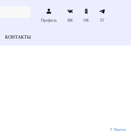
Профиль
ВК
ОК
ТГ
КОНТАКТЫ
↑ Вверх