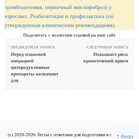
тромбоцитемия, первичный миелофиброз) у
взрослых. Реабилитация и профилактика (по
утвержденным клиническим рекомендациям)
.
Поделитесь с коллегами ссылкой на наш сайт
ПРЕДЫДУЩАЯ ЗАПИСЬ
СЛЕДУЮЩАЯ ЗАПИСЬ
Перед плановой
Повышает риск
операцией
кровотечений прием
циторедуктивные
препараты назначают
для
(c) 2020-2026 Тесты с ответами для подготовки к первичной
↑ Вверх