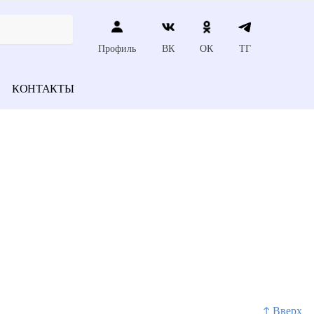
Профиль
ВК
ОК
ТГ
КОНТАКТЫ
↑ Вверх