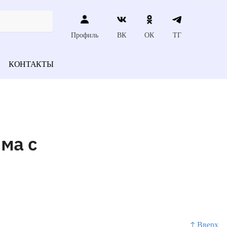
Профиль
ВК
ОК
ТГ
КОНТАКТЫ
ма с
↑ Вверх