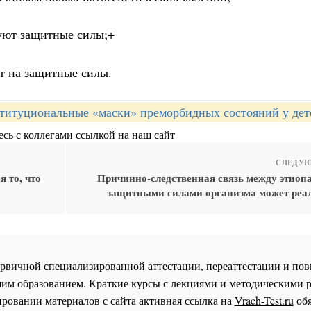
уют защитные силы;+
т на защитные силы.
титуциональные «маски» преморбидных состояний у дет
сь с коллегами ссылкой на наш сайт
СЛЕДУЮ
 то, что
Причинно-следственная связь между этиопа
защитными силами организма может реал
 первичной специализированной аттестации, переаттестации и 
им образованием. Краткие курсы с лекциями и методическими 
ровании материалов с сайта активная ссылка на
Vrach-Test.ru
обя