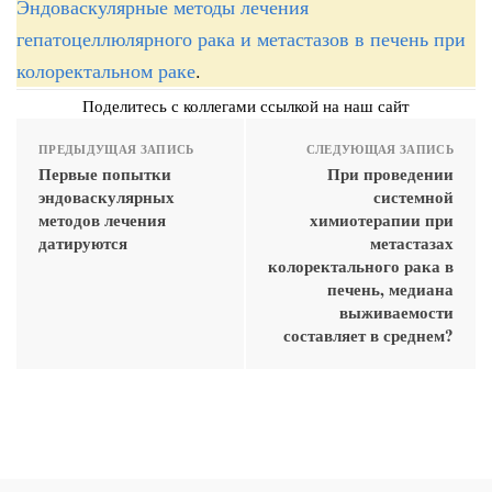
Эндоваскулярные методы лечения
гепатоцеллюлярного рака и метастазов в печень при
колоректальном раке
.
Поделитесь с коллегами ссылкой на наш сайт
ПРЕДЫДУЩАЯ ЗАПИСЬ
СЛЕДУЮЩАЯ ЗАПИСЬ
Первые попытки
При проведении
эндоваскулярных
системной
методов лечения
химиотерапии при
датируются
метастазах
колоректального рака в
печень, медиана
выживаемости
составляет в среднем?