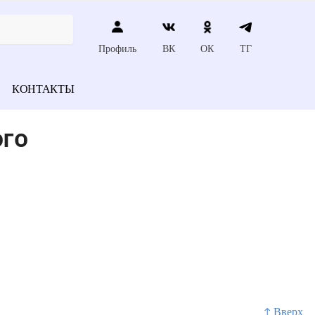
Профиль
ВК
ОК
ТГ
КОНТАКТЫ
ого
↑ Вверх