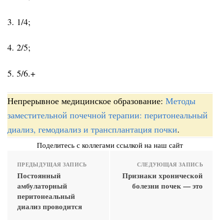
3. 1/4;
4. 2/5;
5. 5/6.+
Непрерывное медицинское образование:
Методы
заместительной почечной терапии: перитонеальный
диализ, гемодиализ и трансплантация почки
.
Поделитесь с коллегами ссылкой на наш сайт
ПРЕДЫДУЩАЯ ЗАПИСЬ
СЛЕДУЮЩАЯ ЗАПИСЬ
Постоянный
Признаки хронической
амбулаторный
болезни почек — это
перитонеальный
диализ проводится