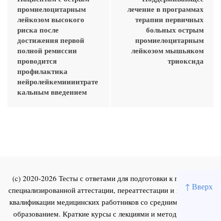
промиелоцитарным
лечение в программах
лейкозом высокого
терапии первичных
риска после
больных острым
достижения первой
промиелоцитарным
полной ремиссии
лейкозом мышьяком
проводится
триоксида
профилактика
нейролейкемииинтрате
кальным введением
(c) 2020-2026 Тесты с ответами для подготовки к первичной
↑ Вверх
специализированной аттестации, переаттестации и повышения
квалификации медицинских работников со средним и высшим
образованием. Краткие курсы с лекциями и методическими