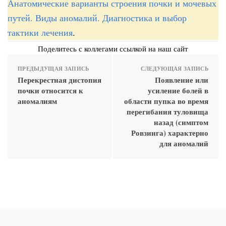
Анатомические варианты строения почки и мочевых
путей. Виды аномалий. Диагностика и выбор
тактики лечения
.
Поделитесь с коллегами ссылкой на наш сайт
ПРЕДЫДУЩАЯ ЗАПИСЬ
СЛЕДУЮЩАЯ ЗАПИСЬ
Перекрестная дистопия
Появление или
почки относится к
усиление болей в
аномалиям
области пупка во время
перегибания туловища
назад (симптом
Ровзинга) характерно
для аномалий