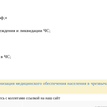
оф;+
реждения и ликвидации ЧС;
 в ЧС;
низация медицинского обеспечения населения в чрезвы
сь с коллегами ссылкой на наш сайт