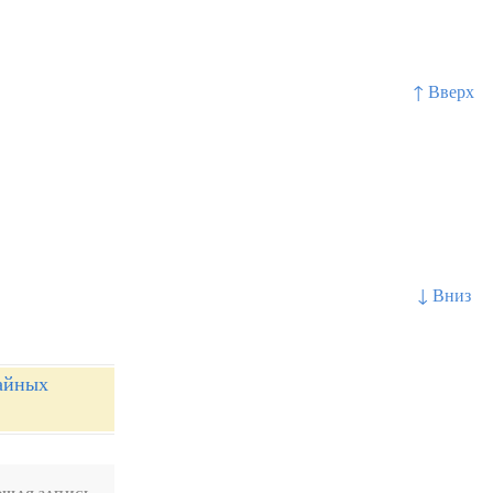
↑ Вверх
↓ Вниз
чайных