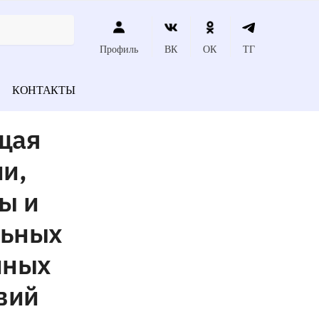
Профиль
ВК
ОК
ТГ
КОНТАКТЫ
щая
и,
ы и
льных
нных
вий