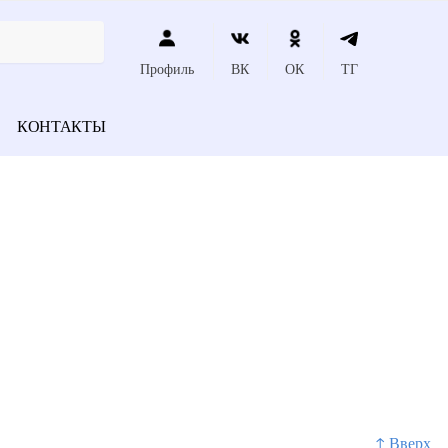
Профиль
ВК
ОК
ТГ
КОНТАКТЫ
↑ Вверх