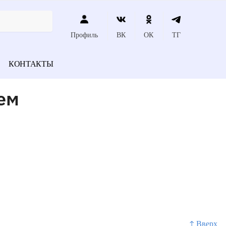
Профиль
ВК
ОК
ТГ
КОНТАКТЫ
ем
↑ Вверх