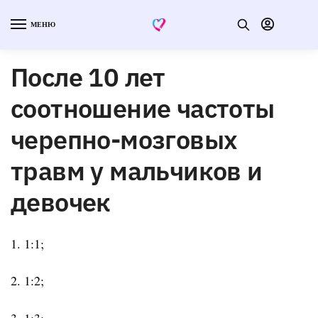
МЕНЮ
После 10 лет
соотношение частоты
черепно-мозговых
травм у мальчиков и
девочек
1. 1:1;
2. 1:2;
3. 1:3;