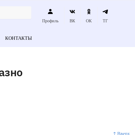
Профиль
ВК
ОК
ТГ
КОНТАКТЫ
азно
↑ Вверх