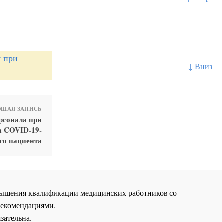
я при
↓ Вниз
ЩАЯ ЗАПИСЬ
ерсонала при
а COVID-19-
го пациента
повышения квалификации медицинских работников со
рекомендациями.
зательна.