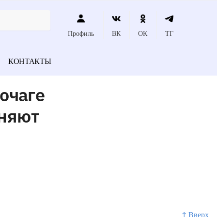
Профиль
ВК
ОК
ТГ
КОНТАКТЫ
очаге
еняют
↑ Вверх