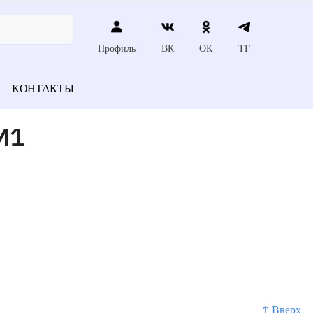
Профиль
ВК
ОК
ТГ
КОНТАКТЫ
M1
↑ Вверх