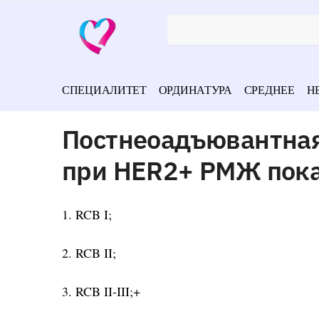
СПЕЦИАЛИТЕТ
ОРДИНАТУРА
СРЕДНЕЕ
Н
Постнеоадъювантная
при HER2+ РМЖ пока
1. RCB I;
2. RCB II;
3. RCB II-III;+