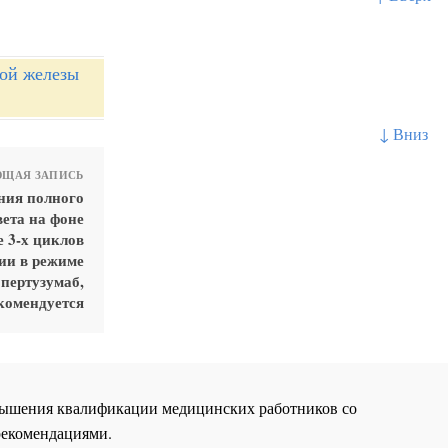
ой железы
↓ Вниз
ЩАЯ ЗАПИСЬ
ния полного
вета на фоне
 3-х циклов
ии в режиме
пертузумаб,
комендуется
повышения квалификации медицинских работников со
рекомендациями.