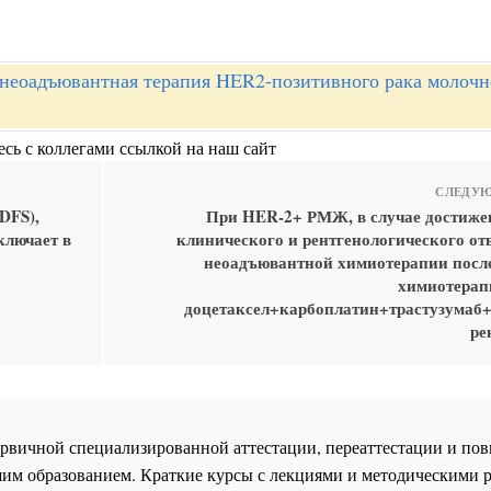
неоадъювантная терапия HER2-позитивного рака молочн
сь с коллегами ссылкой на наш сайт
СЛЕДУЮ
DFS),
При HER-2+ РМЖ, в случае достиже
ключает в
клинического и рентгенологического от
неоадъювантной химиотерапии после
химиотерап
доцетаксел+карбоплатин+трастузумаб+
ре
 первичной специализированной аттестации, переаттестации и 
им образованием. Краткие курсы с лекциями и методическими 