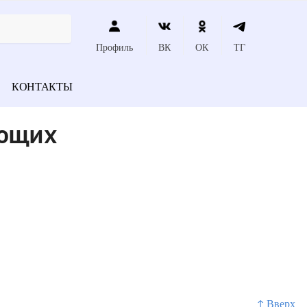
Профиль
ВК
ОК
ТГ
КОНТАКТЫ
яющих
↑ Вверх