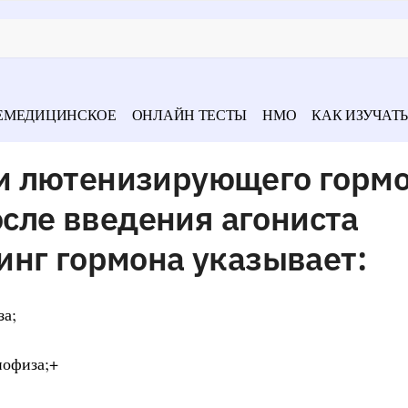
ЕМЕДИЦИНСКОЕ
ОНЛАЙН ТЕСТЫ
НМО
КАК ИЗУЧАТЬ
и лютенизирующего горм
осле введения агониста
инг гормона указывает:
за;
пофиза;+