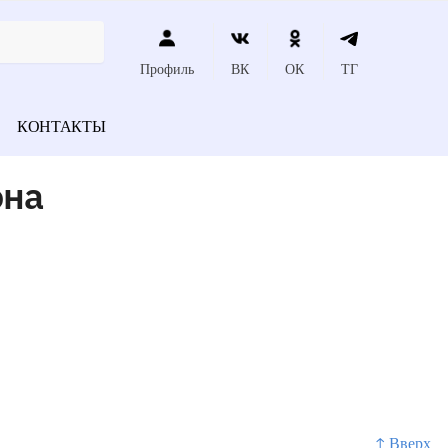
Профиль
ВК
ОК
ТГ
КОНТАКТЫ
она
↑ Вверх