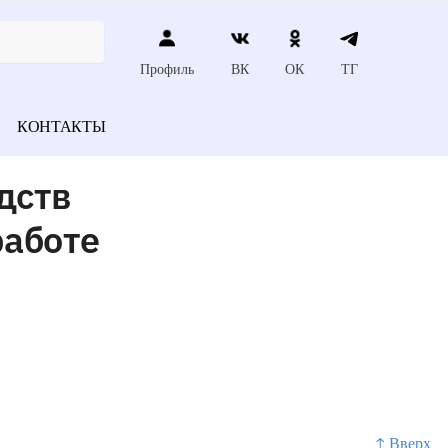
Профиль
ВК
ОК
ТГ
КОНТАКТЫ
дств
работе
↑ Вверх