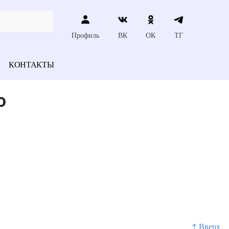
Профиль
ВК
ОК
ТГ
КОНТАКТЫ
о
↑ Вверх