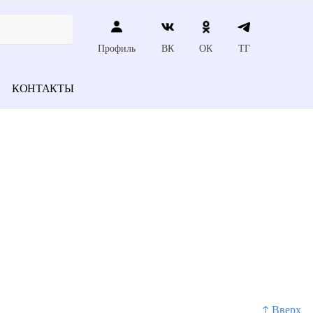
Профиль
ВК
ОК
ТГ
КОНТАКТЫ
↑ Вверх