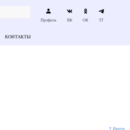
Профиль
ВК
ОК
ТГ
КОНТАКТЫ
↑ Вверх