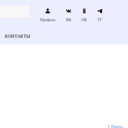
Профиль
ВК
ОК
ТГ
КОНТАКТЫ
↑ Вверх